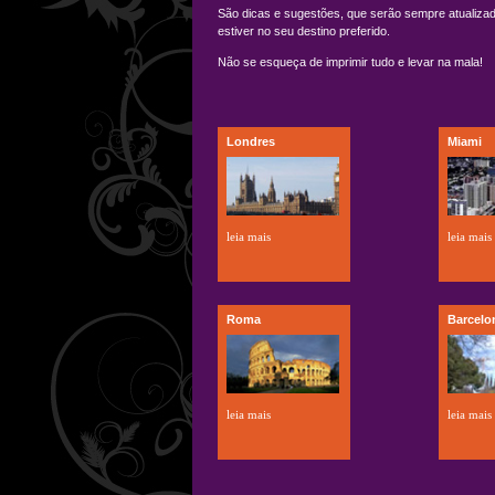
São dicas e sugestões, que serão sempre atualizada
estiver no seu destino preferido.
Não se esqueça de imprimir tudo e levar na mala!
Londres
Miami
leia mais
leia mais
Roma
Barcelo
leia mais
leia mais