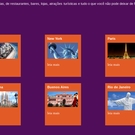
s, de restaurantes, bares, lojas, atrações turísticas e tudo o que você não pode deixar de
New York
Paris
leia mais
leia mais
na
Buenos Aires
Rio de Janeiro
leia mais
leia mais