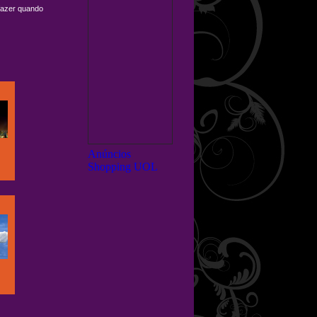
 fazer quando
Anúncios
Shopping UOL