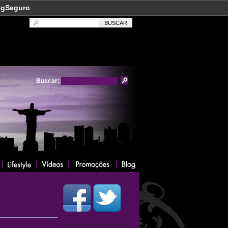
agSeguro
Buscar: